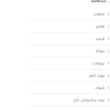
خدماتنا
مظلات
هناجر
قرميد
سواتر
برجولات
بيوت شعر
شبوك
غرف ساندوتش بانل