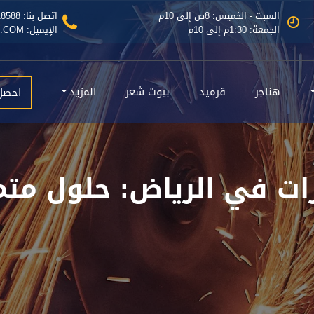
السبت - الخميس: 8ص إلى 10م
اتصل بنا: 0535518588
الجمعة: 1:30م إلى 10م
الإيميل: INFO@MAZLATASEER.COM
هناجر
قرميد
بيوت شعر
المزيد
احصل
ات في الرياض: حلول متم