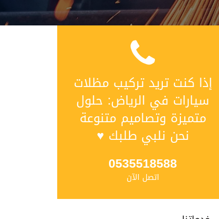
إذا كنت تريد تركيب مظلات
سيارات في الرياض: حلول
متميزة وتصاميم متنوعة
نحن نلبي طلبك ♥
0535518588
اتصل الآن