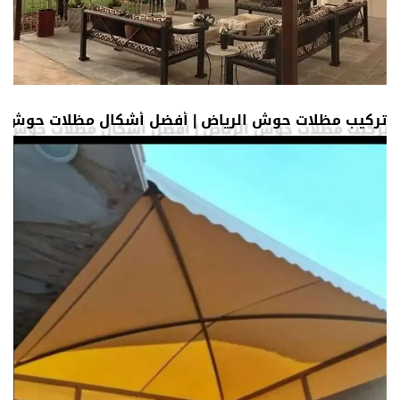
تركيب مظلات حوش الرياض | أفضل أشكال مظلات حوش خا