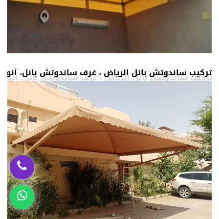
تركيب ساندوتش بانل الرياض ، غرف ساندوتش بانل، أنوا