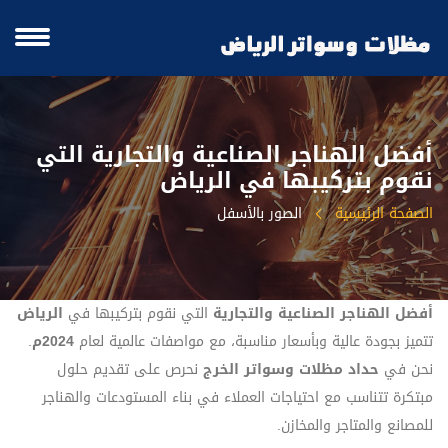
أفضل الهناجر الصناعية والتجارية التي
نقوم بتركيبها في الرياض
الصفحة الرئيسية
الصور بالأسفل
أفضل الهناجر الصناعية والتجارية
التي نقوم بتركيبها في
الرياض
تتميز بجودة عالية وبأسعار مناسبة، مع مواصفات عالمية لعام
2024م
.
نحن في
حداد مظلات وسواتر الخرج
نحرص على تقديم حلول
مبتكرة تتناسب مع احتياجات العملاء في بناء المستودعات والهناجر
للمصانع والمتاجر والمخازن.