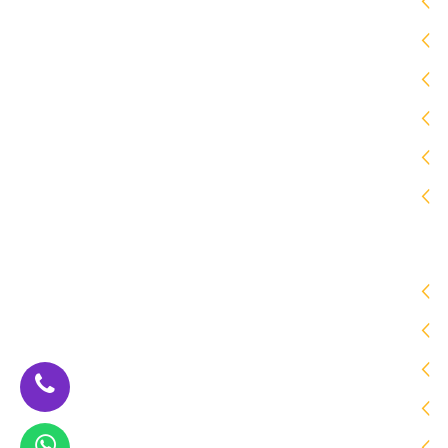
مظلات
برجولات
سواتر
هناجر
جلسات خارجية
ساندوتش بانل
زيارات الموقع
اليوم [30]
المتواجدون حالياً [1]
الشهر [2150]
السنة [43404]