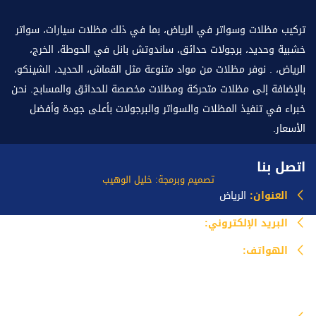
تركيب مظلات وسواتر في الرياض، بما في ذلك مظلات سيارات، سواتر
خشبية وحديد، برجولات حدائق، ساندوتش بانل في الحوطة، الخرج،
الرياض، . نوفر مظلات من مواد متنوعة مثل القماش، الحديد، الشينكو،
بالإضافة إلى مظلات متحركة ومظلات مخصصة للحدائق والمسابح. نحن
خبراء في تنفيذ المظلات والسواتر والبرجولات بأعلى جودة وأفضل
الأسعار.
اتصل بنا
تصميم وبرمجة: خليل الوهيب
العنوان:
الرياض
البريد الإلكتروني:
info@mazlataseer.com
الهواتف:
0535518588
خدماتنا