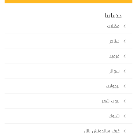
خدماتنا
مظلات
هناجر
قرميد
سواتر
برجولات
بيوت شعر
شبوك
غرف ساندوتش بانل