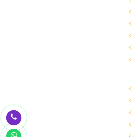
مظلات
برجولات
سواتر
هناجر
جلسات خارجية
ساندوتش بانل
زيارات الموقع
اليوم [79]
المتواجدون حالياً [1]
الشهر [2199]
السنة [43453]
جميع الزيارات [ 175876]