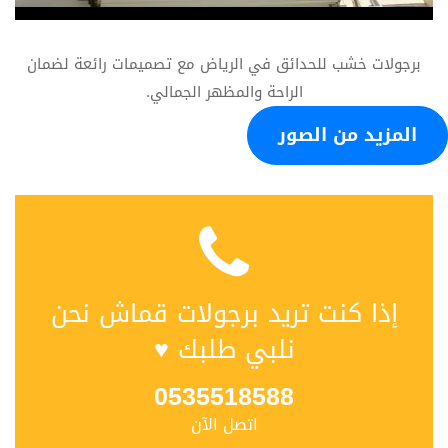
برجولات خشب للحدائق في الرياض مع تصميمات رائعة لضمان
الراحة والمظهر الجمالي.
المزيد من الصور
إذا كنت تريد برجولات قماش نحن
نلبي طلبك ♥
0535518588
اتصل الآن