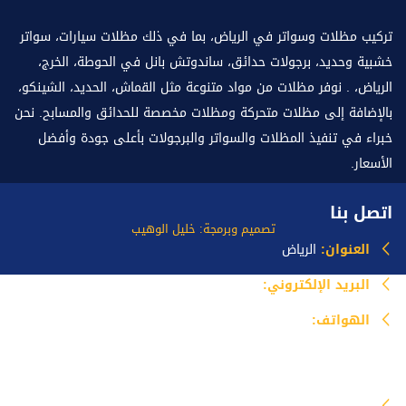
تركيب مظلات وسواتر في الرياض، بما في ذلك مظلات سيارات، سواتر
خشبية وحديد، برجولات حدائق، ساندوتش بانل في الحوطة، الخرج،
الرياض، . نوفر مظلات من مواد متنوعة مثل القماش، الحديد، الشينكو،
بالإضافة إلى مظلات متحركة ومظلات مخصصة للحدائق والمسابح. نحن
خبراء في تنفيذ المظلات والسواتر والبرجولات بأعلى جودة وأفضل
الأسعار.
اتصل بنا
تصميم وبرمجة: خليل الوهيب
العنوان:
الرياض
البريد الإلكتروني:
info@mazlataseer.com
الهواتف:
0535518588
خدماتنا