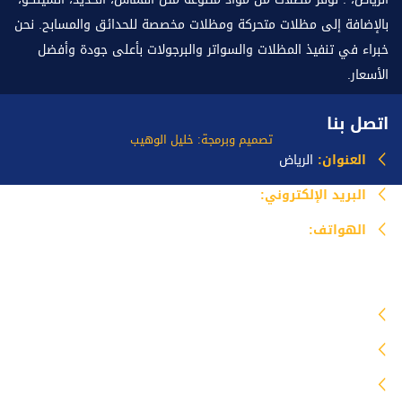
بالإضافة إلى مظلات متحركة ومظلات مخصصة للحدائق والمسابح. نحن
خبراء في تنفيذ المظلات والسواتر والبرجولات بأعلى جودة وأفضل
الأسعار.
اتصل بنا
تصميم وبرمجة: خليل الوهيب
العنوان:
الرياض
البريد الإلكتروني:
info@mazlataseer.com
الهواتف:
0535518588
خدماتنا
مظلات
برجولات
سواتر