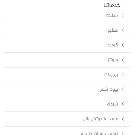
خدماتنا
مظلات
هناجر
قرميد
سواتر
برجولات
بيوت شعر
شبوك
غرف ساندوتش بانل
تركيب جلسات خارجية