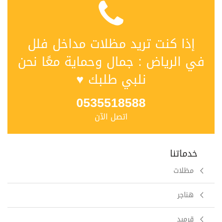
إذا كنت تريد مظلات مداخل فلل
في الرياض : جمال وحماية معًا نحن
نلبي طلبك ♥
0535518588
اتصل الآن
خدماتنا
مظلات
هناجر
قرميد