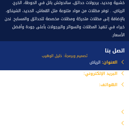
خشبية وحديد، برجولات حدائق، ساندوتش بانل في الحوطة، الخرج،
الرياض، . نوفر مظلات من مواد متنوعة مثل القماش، الحديد، الشينكو،
بالإضافة إلى مظلات متحركة ومظلات مخصصة للحدائق والمسابح. نحن
خبراء في تنفيذ المظلات والسواتر والبرجولات بأعلى جودة وأفضل
الأسعار.
اتصل بنا
تصميم وبرمجة: خليل الوهيب
العنوان:
الرياض
البريد الإلكتروني:
info@mazlataseer.com
الهواتف:
0535518588
خدماتنا
مظلات
برجولات