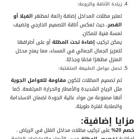
زيادة الأناقة والروعة:
تعتبر مظلات المداخل إضافة رائعة لمظهر
الفيلا أو
القصر
، حيث تعكس أناقة التصميم الخارجي وتضيف
لمسة فنية للمكان.
يمكن تركيب
إضاءة تحت المظلة
أو على أطرافها
لتعزيز الجمال الجمالي في المساء، مما يمنح مدخل
المنزل مظهرًا فخمًا وجذابًا.
تحمل عوامل الطبيعة المتقلبة:
تم تصميم المظلات لتكون
مقاومة للعوامل الجوية
مثل الرياح الشديدة والأمطار والحرارة المرتفعة. كما
أنها مصنوعة من مواد عالية الجودة لضمان الاستدامة
والصلابة لفترة طويلة.
مزايا إضافية:
خصم 20%
على تركيب مظلات مداخل الفلل في الرياض .
إمكانية
تخصيص المظلة
حسب الأبعاد والاحتياجات الخاصة