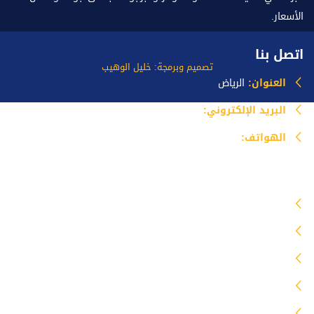
الأسعار.
اتصل بنا
تصميم وبرمجة: خليل الوهيب
العنوان:
الرياض
البريد الإلكتروني:
info@mazlataseer.com
الهواتف:
0535518588
خدماتنا
مظلات
برجولات
سواتر
هناجر
جلسات خارجية