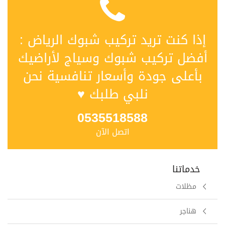
إذا كنت تريد تركيب شبوك الرياض :
أفضل تركيب شبوك وسياج لأراضيك
بأعلى جودة وأسعار تنافسية نحن
نلبي طلبك ♥
0535518588
اتصل الآن
خدماتنا
مظلات
هناجر