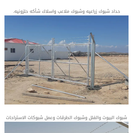
حداد شبوك زراعيه وشبوك ملاعب واسلاك شأكه حلزونيه.
شبوك البيوت والفلل وشبوك الطرقات وعمل شبوكات الاستراحات