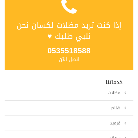
إذا كنت تريد مظلات لكسان نحن
نلبي طلبك ♥
0535518588
اتصل الآن
خدماتنا
مظلات
هناجر
قرميد