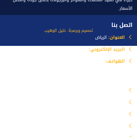
الأسعار.
اتصل بنا
تصميم وبرمجة: خليل الوهيب
العنوان:
الرياض
البريد الإلكتروني:
info@mazlataseer.com
الهواتف:
0535518588
خدماتنا
مظلات
برجولات
سواتر
هناجر