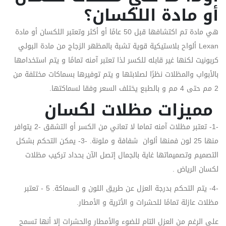
أو مادة اللكسان؟
هي مادة تم اكتشافها قبل 50 عامًا أو أكثر وتعتبر اللكسان أو مادة
Lexan ألواح بلاستيكية قوية تشبة بالمظهر الزجاج من مادة البولي
كربونيت لكنها غير قابله للكسر لذا تعتبر آمنه تمامًا و يتم استخدامها
بالأبواب والمظلات نظرًا لصلابتها و يتم توفيرها بسماكات مختلفة من
2 مم حتى 4 مم و بالطبع يختلف السعر وفقا لسماكتها.
مميزات مظلات لكسان
-1- تعتبر مظلات آمنه تماما لا تعاني من الكسر أو التشقق -2 يتوافر
منها 25 لون فمنها ألوان شفافة و ملونة. -3- يمكن التحكم بشكل
التصميم وتصميماتها غاية بالجمال إتصل الآن بحداد تركيب مظلات
لكسان الرياض .
-4- يتم التحكم بدرجة العزل عن طريق اللون و السماكة. 5 - تعتبر
مظلات عازلة تمامًا للحشرات و الأترية و الأمطار.
على الرغم من العزل التام للضوء والأمطار والحشرات إلا أنها تسمح