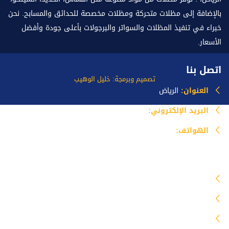
بالإضافة إلى مظلات متحركة ومظلات مخصصة للحدائق والمسابح. نحن
خبراء في تنفيذ المظلات والسواتر والبرجولات بأعلى جودة وأفضل
الأسعار.
اتصل بنا
تصميم وبرمجة: خليل الوهيب
العنوان:
الرياض
البريد الإلكتروني:
info@mazlataseer.com
الهواتف:
0535518588
خدماتنا
مظلات
برجولات
سواتر