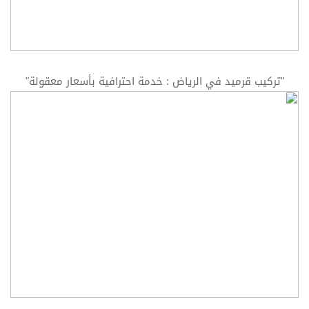
"تركيب قرميد في الرياض : خدمة احترافية بأسعار معقولة"