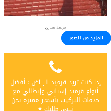
قرميد فخاري
المزيد من الصور
إذا كنت تريد قرميد الرياض : أفضل
أنواع قرميد إسباني وإيطالي مع
خدمات التركيب بأسعار مميزة نحن
نلبي طلبك ♥