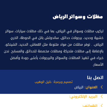
تركيب مظلات وسواتر في الرياض، بما في ذلك مظلات سيارات، سواتر
خشبية وحديد، برجولات حدائق، ساندوتش بانل في الحوطة، الخرج،
الرياض، . نوفر مظلات من مواد متنوعة مثل القماش، الحديد، الشينكو،
بالإضافة إلى مظلات متحركة ومظلات مخصصة للحدائق والمسابح. نحن
خبراء في تنفيذ المظلات والسواتر والبرجولات بأعلى جودة وأفضل
الأسعار.
اتصل بنا
تصميم وبرمجة: خليل الوهيب
العنوان:
الرياض
البريد الإلكتروني:
info@mazlataseer.com
الهواتف:
0535518588