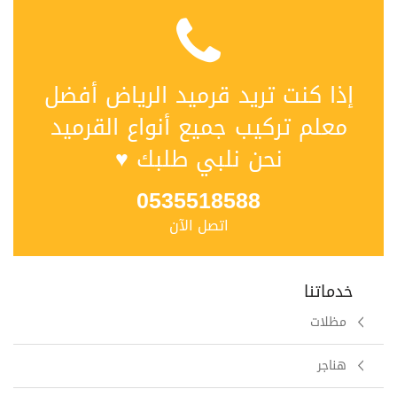
إذا كنت تريد ‫قرميد الرياض أفضل
معلم تركيب جميع أنواع القرميد‬‎
نحن نلبي طلبك ♥
0535518588
اتصل الآن
خدماتنا
مظلات
هناجر