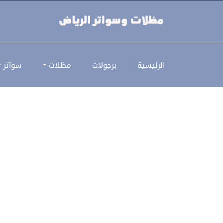
مظلات مواقف شرائح | مظلات شرائ
الرئيسية
برجولات
مظلات
سواتر