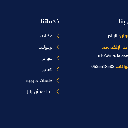
بنا
خدماتنا
مظلات
نوان:
الرياض
برجولات
يد الإلكتروني:
info@mazlatas
سواتر
0535518588
واتف:
هناجر
جلسات خارجية
ساندوتش بانل