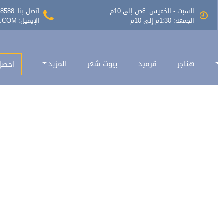
السبت - الخميس: 8ص إلى 10م
اتصل بنا: 0535518588
الجمعة: 1:30م إلى 10م
الإيميل: INFO@MAZLATASEER.COM
ح
هناجر
قرميد
بيوت شعر
المزيد
احصل