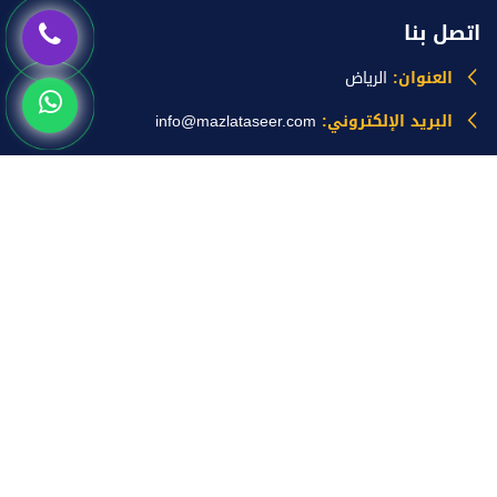
اتصل بنا
العنوان:
الرياض
البريد الإلكتروني:
info@mazlataseer.com
الهواتف:
0535518588
خدماتنا
مظلات
برجولات
سواتر
هناجر
جلسات خارجية
ساندوتش بانل