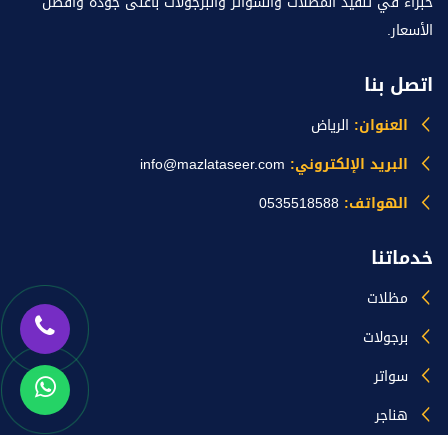
خبراء في تنفيذ المظلات والسواتر والبرجولات بأعلى جودة وأفضل
الأسعار.
اتصل بنا
العنوان:
الرياض
البريد الإلكتروني:
info@mazlataseer.com
الهواتف:
0535518588
خدماتنا
مظلات
برجولات
سواتر
هناجر