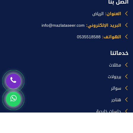
اتصل بنا
العنوان:
الرياض
البريد الإلكتروني:
info@mazlataseer.com
الهواتف:
0535518588
خدماتنا
مظلات
برجولات
سواتر
هناجر
جلسات خارجية
ساندوتش بانل