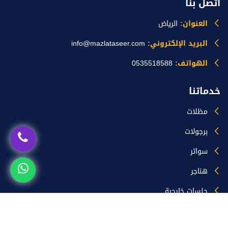
اتصل بنا
العنوان:
الرياض
البريد الإلكتروني:
info@mazlataseer.com
الهواتف:
0535518588
خدماتنا
مظلات
برجولات
سواتر
هناجر
جلسات خارجية
ساندوتش بانل