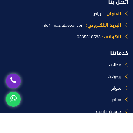
اتصل بنا
العنوان:
الرياض
البريد الإلكتروني:
info@mazlataseer.com
الهواتف:
0535518588
خدماتنا
مظلات
برجولات
سواتر
هناجر
جلسات خارجية
ساندوتش بانل