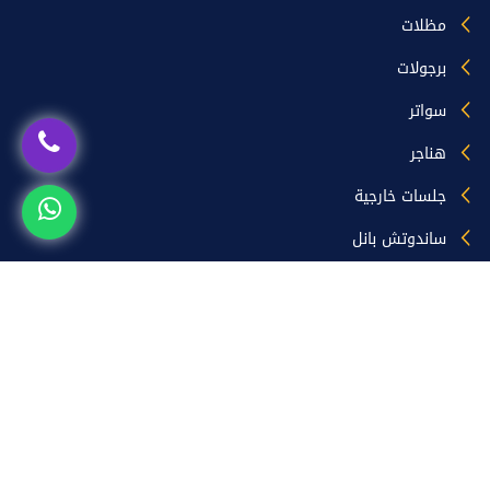
مظلات
برجولات
سواتر
هناجر
جلسات خارجية
ساندوتش بانل
زيارات الموقع
اليوم [23]
المتواجدون حالياً [1]
الشهر [1547]
السنة [42801]