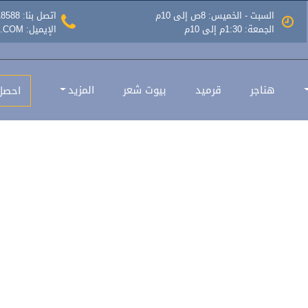
السبت - الخميس: 8ص إلى 10م
اتصل بنا: 0535518588
الجمعة: 1:30م إلى 10م
الإيميل: INFO@MAZLATASEER.COM
هناجر حديد و سعر تركيب هنجر او مستودع
هناجر
قرميد
بيوت شعر
المزيد
احصل