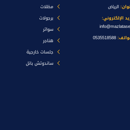
مظلات
نوان:
الرياض
برجولات
يد الإلكتروني:
info@mazlatas
سواتر
0535518588
واتف:
هناجر
جلسات خارجية
ساندوتش بانل