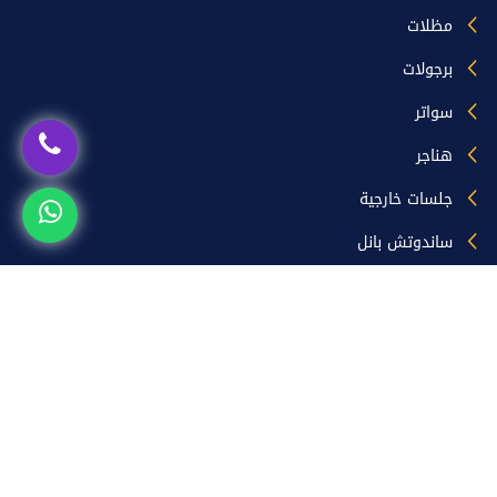
مظلات
برجولات
سواتر
هناجر
جلسات خارجية
ساندوتش بانل
زيارات الموقع
اليوم [3]
المتواجدون حالياً [1]
الشهر [2123]
السنة [43377]