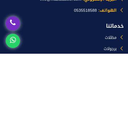
الهواتف:
0535518588
خدماتنا
مظلات
برجولات
سواتر
هناجر
جلسات خارجية
ساندوتش بانل
زيارات الموقع
اليوم [46]