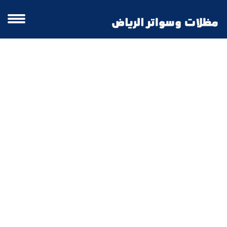
قرميد احمر | قرميد بلاستيك بأفضل الاسعار
واجود الخامات الرياض