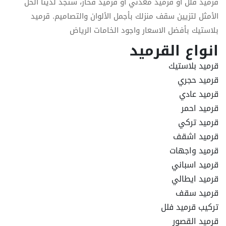
قرميد فلل أو قرميد معدني أو قرميد فخار، ستجد لدينا الحل
الأمثل لتزيين سقف منزلك بأجمل الألوان والتصاميم. قرميد
بلاستيك بأفضل الاسعار واجود الخامات الرياض
انواع القرميد
قرميد بلاستيك
قرميد حجري
قرميد عادي
قرميد احمر
قرميد تركي
قرميد اشقف
قرميد واجهات
قرميد اسباني
قرميد ايطالي
قرميد سقف
تركيب قرميد فلل
قرميد القصور