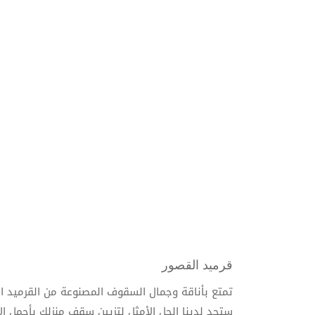
قرميد القصور
تمتع بأناقة وجمال السقوف المصنوعة من القرميد ال
ستجد لدينا الحل الأمثل لتزيين سقف منزلك بأجمل ال