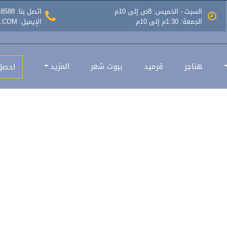
السبت - الخميس: 8ص إلى 10م
اتصل بنا: 0535518588
الجمعة: 1:30م إلى 10م
الإيميل: INFO@MAZLATASEER.COM
ضل الاسعار واجود الخامات الرياض
هناجر
قرميد
بيوت شعر
المزيد
احصل