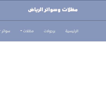
قرميد القصور | قرميد بلاستيك بأف
الرئيسية
برجولات
مظلات
سواتر