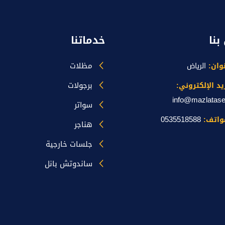
بنا
خدماتنا
مظلات
نوان:
الرياض
برجولات
يد الإلكتروني:
info@mazlatas
سواتر
0535518588
واتف:
هناجر
جلسات خارجية
ساندوتش بانل