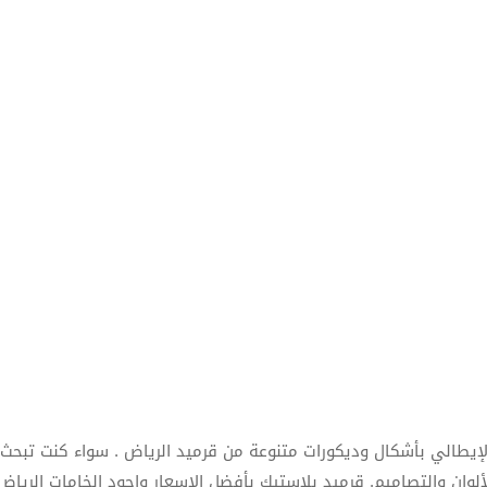
إيطالي بأشكال وديكورات متنوعة من قرميد الرياض . سواء كنت تبحث 
ألوان والتصاميم. قرميد بلاستيك بأفضل الاسعار واجود الخامات الرياض