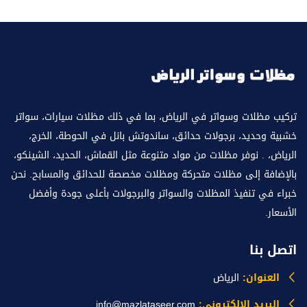
تركيب مظلات وسواتر في الرياض، بما في ذلك مظلات سيارات، سواتر
خشبية وحديد، برجولات حدائق، ساندوتش بانل في الحوطة، الخرج،
الرياض، . نوفر مظلات من مواد متنوعة مثل القماش، الحديد، الشينكو،
بالإضافة إلى مظلات متحركة ومظلات مخصصة للحدائق والمسابح. نحن
خبراء في تنفيذ المظلات والسواتر والبرجولات بأعلى جودة وأفضل
الأسعار.
اتصل بنا
العنوان:
الرياض
البريد الإلكتروني:
info@mazlataseer.com