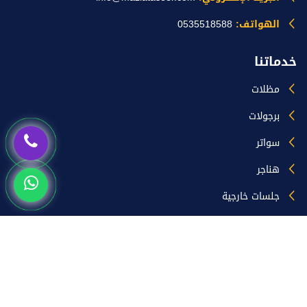
الهواتف:
0535518588
خدماتنا
مظلات
برجولات
سواتر
هناجر
جلسات خارجية
ساندوتش بانل
زيارات الموقع
اليوم [73]