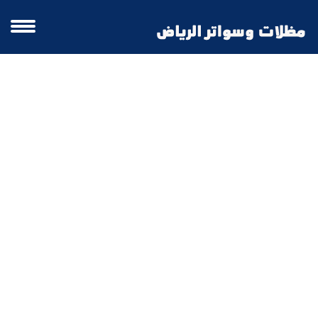
قرميد فلل قرميد حجري قرميد اسقف
الدمام | قرميد فلل قرميد حجري قرميد
اسقف الرياض