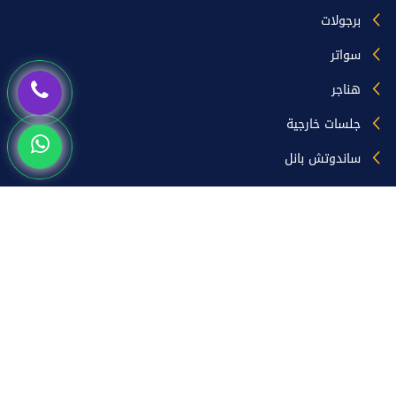
برجولات
سواتر
هناجر
جلسات خارجية
ساندوتش بانل
زيارات الموقع
اليوم [21]
المتواجدون حالياً [0]
الشهر [2240]
السنة [43494]
جميع الزيارات [ 175917]