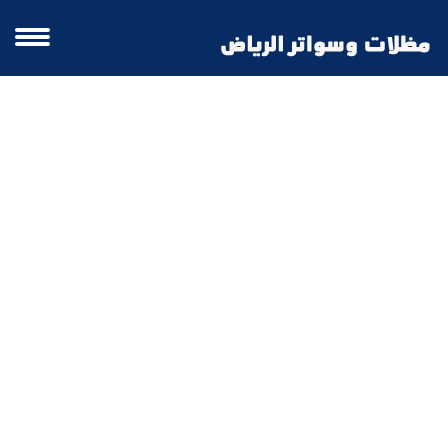
قرميد معدني كوري قرميد ازرق الدمام |
قرميد معدني كوري قرميد ازرق الرياض