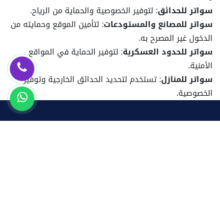
سواتر للحدائق
: لتوفير الخصوصية والحماية من الرياح.
سواتر للمصانع والمستودعات
: لتأمين الموقع وحمايته من
الدخول غير المصرح به.
سواتر للحدود العسكرية
: لتوفير الحماية في المواقع
الأمنية.
سواتر للمنازل
: تستخدم لتحديد الحدائق الخارجية وتوفير
الخصوصية.
تركيب مظلات وسواتر في الرياض، بما في ذلك مظلات سيارات، سواتر
خشبية وحديد، برجولات حدائق، ساندوتش بانل في الحوطة، الخرج،
الرياض، . نوفر مظلات من مواد متنوعة مثل القماش، الحديد، الشينكو،
بالإضافة إلى مظلات متحركة ومظلات مخصصة للحدائق والمسابح. نحن