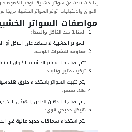
إذا كنت تبحث عن
سواتر خشبية
لتوفير الخصوصية و
الأذواق والاحتياجات. توفر السواتر الخشبية مزيجًا م
مواصفات السواتر الخشبي
المتانة ضد التآكل والصدأ:
السواتر الخشبية لا تساعد على التآكل أو ال
مقاومة للتغيرات اللونية:
تتم معالجة السواتر الخشبية بالألوان المت
تركيب متين وثابت:
يتم تثبيت السواتر باستخدام
طرق هندسية
طلاء متميز:
يتم معالجة الدهان الخاص بالهيكل الحديد
هيكل حديدي قوي:
يتم استخدام
سماكات حديد عالية
في الهيك