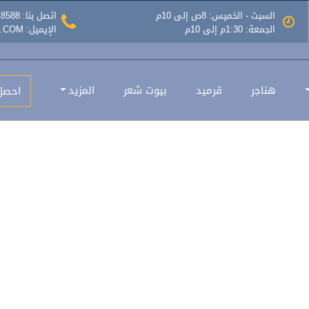
السبت - الخميس: 8ص إلى 10م
اتصل بنا: 0535518588
الجمعة: 1:30م إلى 10م
الإيميل: INFO@MAZLATASEER.COM
هناجر
قرميد
بيوت شعر
المزيد
احصل