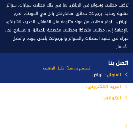
تركيب مظلات وسواتر في الرياض، بما في ذلك مظلات سيارات، سواتر
خشبية وحديد، برجولات حدائق، ساندوتش بانل في الحوطة، الخرج،
الرياض، . نوفر مظلات من مواد متنوعة مثل القماش، الحديد، الشينكو،
بالإضافة إلى مظلات متحركة ومظلات مخصصة للحدائق والمسابح. نحن
خبراء في تنفيذ المظلات والسواتر والبرجولات بأعلى جودة وأفضل
الأسعار.
اتصل بنا
تصميم وبرمجة: خليل الوهيب
العنوان:
الرياض
البريد الإلكتروني:
info@mazlataseer.com
الهواتف:
0535518588
خدماتنا
مظلات