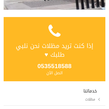
إذا كنت تريد مظلات نحن نلبي
طلبك ♥
0535518588
اتصل الآن
خدماتنا
مظلات