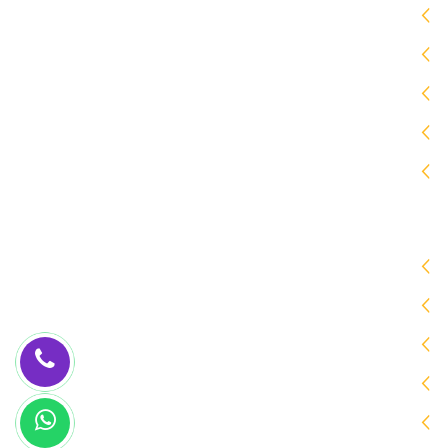
برجولات
سواتر
هناجر
جلسات خارجية
ساندوتش بانل
زيارات الموقع
اليوم [68]
المتواجدون حالياً [2]
الشهر [2188]
السنة [43442]
جميع الزيارات [ 175865]