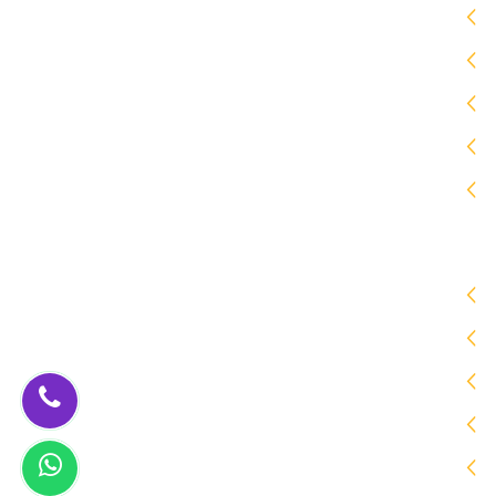
برجولات
سواتر
هناجر
جلسات خارجية
ساندوتش بانل
زيارات الموقع
اليوم [40]
المتواجدون حالياً [2]
الشهر [2259]
السنة [43513]
جميع الزيارات [ 175936]