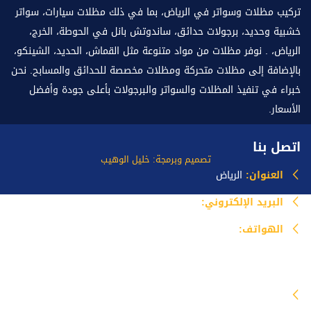
تركيب مظلات وسواتر في الرياض، بما في ذلك مظلات سيارات، سواتر
خشبية وحديد، برجولات حدائق، ساندوتش بانل في الحوطة، الخرج،
الرياض، . نوفر مظلات من مواد متنوعة مثل القماش، الحديد، الشينكو،
بالإضافة إلى مظلات متحركة ومظلات مخصصة للحدائق والمسابح. نحن
خبراء في تنفيذ المظلات والسواتر والبرجولات بأعلى جودة وأفضل
الأسعار.
اتصل بنا
تصميم وبرمجة: خليل الوهيب
العنوان:
الرياض
البريد الإلكتروني:
info@mazlataseer.com
الهواتف:
0535518588
خدماتنا
مظلات