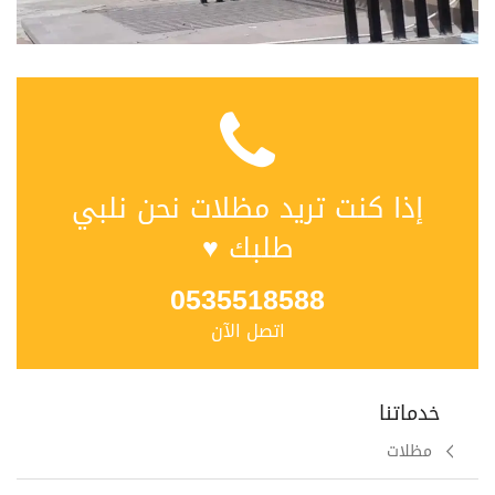
إذا كنت تريد مظلات نحن نلبي
طلبك ♥
0535518588
اتصل الآن
خدماتنا
مظلات