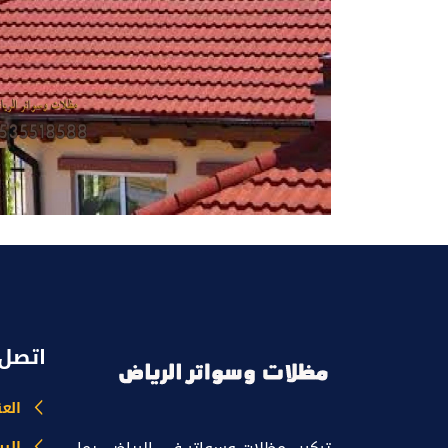
اتصل 
الع
البر