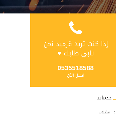
إذا كنت تريد قرميد نحن
نلبي طلبك ♥
0535518588
اتصل الآن
خدماتنا
مظلات