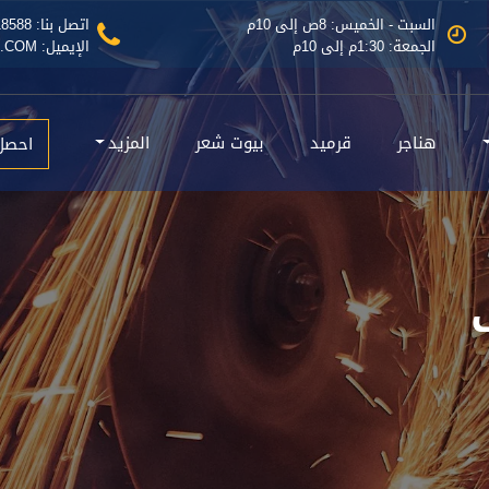
السبت - الخميس: 8ص إلى 10م
اتصل بنا: 0535518588
الجمعة: 1:30م إلى 10م
الإيميل: INFO@MAZLATASEER.COM
هناجر
قرميد
بيوت شعر
المزيد
احصل