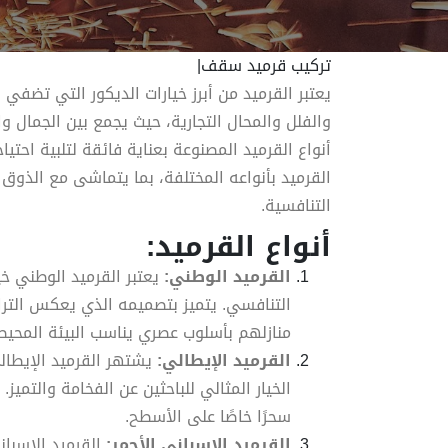
تركيب قرميد سقف|
يعتبر القرميد من أبرز خيارات الديكور التي تضف
والفلل والمحال التجارية، حيث يجمع بين الجمال 
أنواع القرميد المصنوعة بعناية فائقة لتلبية احتي
القرميد بأنواعه المختلفة، بما يتماشى مع الذوق
التنافسية.
أنواع القرميد:
القرميد الوطني:
يعتبر القرميد الوطني خيا
التنافسي. يتميز بتصميمه الذي يعكس التراث 
منازلهم بأسلوب عصري يناسب البيئة المحيط
القرميد الإيطالي:
يشتهر القرميد الإيطال
الخيار المثالي للباحثين عن الفخامة والتميز
سحرًا خاصًا على الأسطح.
القرميد الإسباني الأحمر:
القرميد الإسبان