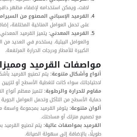
لافت، ويمكن استخدامه لإضفاء مظهر دافئ 
القرميد الإسباني المصنوع من السيرام
على تحمل العوامل المناخية المختلفة، إضا
القرميد المعدني:
يتميز القرميد المعدني 
والعوامل البيئية. يستخدم في العديد من 
الكبيرة للأمطار ودرجات الحرارة المرتفعة.
مواصفات القرميد ومميزات
أنواع وأشكال متنوعة:
يتم تصنيع القرميد بأشك
لاحتياجاتك سواء كانت لتغطية الأسطح أو لتزيين ا
مقاوم للحرارة والرطوبة:
تتميز معظم أنواع الق
حماية الأسطح من التآكل وتحمل العوامل الجوية ا
ألوان متنوعة:
يتوفر القرميد بمجموعة واسعة من 
مع تصميم منزلك أو مساحتك.
القرميد بمواصفات عالية:
يتم تصنيع القرميد بمو
طويلًا، بالإضافة إلى سهولة الصيانة.