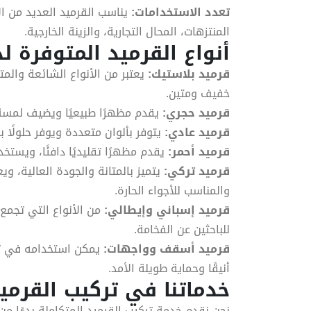
تعدد الاستخدامات:
يناسب القرميد العديد من ا
المنتزهات، المحال التجارية، والزينة الخارجية.
أنواع القرميد المتوفرة لدي
قرميد بلاستيك:
يعتبر من الأنواع الشائعة والمت
خفيف ومتين.
قرميد حجري:
يقدم مظهرًا طبيعيًا ويضيف لمسة
قرميد عادي:
يتوفر بألوان متعددة ويوفر حلولًا 
قرميد أحمر:
يقدم مظهرًا تقليديًا دافئًا، ويست
قرميد تركي:
يتميز بالمتانة والجودة العالية، ويع
والمناسب للأجواء الحارة.
قرميد إسباني وإيطالي:
من الأنواع التي تجمع 
للباحثين عن الفخامة.
قرميد أسقف وواجهات:
يمكن استخدامه في تصم
أنيقًا وحماية طويلة الأمد.
خدماتنا في تركيب القرميد
نحن نقدم خدمة تركيب القرميد المتكاملة بدءًا من 