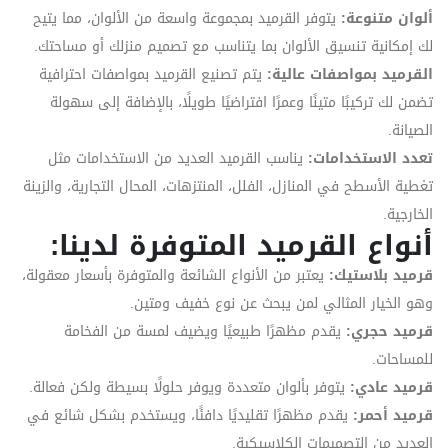
ألوان متنوعة:
يتوفر القرميد بمجموعة واسعة من الألوان، مما يتيح
لك إمكانية تنسيق الألوان بما يتناسب مع تصميم منزلك أو مساحتك.
القرميد بمواصفات عالية:
يتم تصنيع القرميد بمواصفات احترافية
تضمن لك تركيبًا متينًا وعمرًا افتراضيًا طويلًا، بالإضافة إلى سهولة
الصيانة.
تعدد الاستخدامات:
يناسب القرميد العديد من الاستخدامات مثل
تغطية الأسطح في المنازل، الفلل، المنتزهات، المحال التجارية، والزينة
الخارجية.
أنواع القرميد المتوفرة لدينا:
قرميد بلاستيك:
يعتبر من الأنواع الشائعة والمتوفرة بأسعار معقولة،
وهو الخيار المثالي لمن يبحث عن نوع خفيف ومتين.
قرميد حجري:
يقدم مظهرًا طبيعيًا ويضيف لمسة من الفخامة
للمساحات.
قرميد عادي:
يتوفر بألوان متعددة ويوفر حلولًا بسيطة ولكن فعالة.
قرميد أحمر:
يقدم مظهرًا تقليديًا دافئًا، ويستخدم بشكل شائع في
العديد من التصميمات الكلاسيكية.