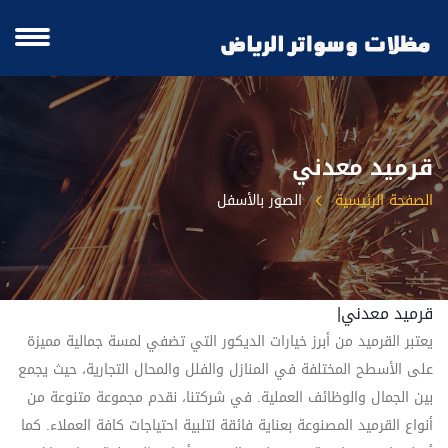
قرميد معدني
الصفحة الرئيسية
الصور بالأسفل
قرميد معدني|
يعتبر القرميد من أبرز خيارات الديكور التي تضفي لمسة جمالية مميزة
على الأسطح المختلفة في المنازل والفلل والمحال التجارية، حيث يجمع
بين الجمال والوظائف العملية. في شركتنا، نقدم مجموعة متنوعة من
أنواع القرميد المصنوعة بعناية فائقة لتلبية احتياجات كافة العملاء. كما