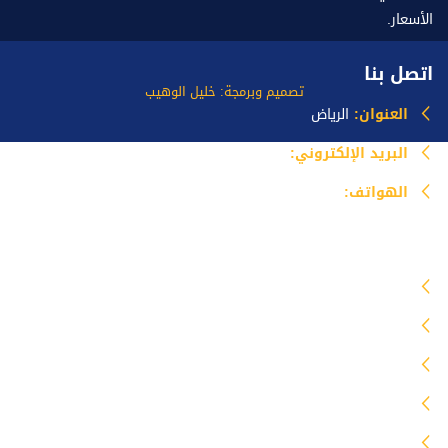
الأسعار.
اتصل بنا
تصميم وبرمجة: خليل الوهيب
العنوان:
الرياض
البريد الإلكتروني:
info@mazlataseer.com
الهواتف:
0535518588
خدماتنا
مظلات
برجولات
سواتر
هناجر
جلسات خارجية