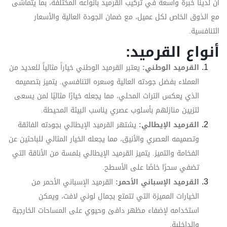
أن لدينا خبرة واسعة في تركيب القرميد بأنواعه المختلفة، بما يتماشى
مع الذوق الخاص لكل عميل، مع ضمان الجودة العالية والأسعار
التنافسية.
أنواع القرميد:
القرميد الوطني:
يعتبر القرميد الوطني خياراً مثالياً للعديد من
العملاء بفضل جودته العالية وسعره التنافسي. يتميز بتصميمه
الذي يعكس التراث المحلي، مما يجعله خيارًا مثاليًا لمن يسعى
لتزيين منازلهم بأسلوب عصري يناسب البيئة المحيطة.
القرميد الإيطالي:
يشتهر القرميد الإيطالي بجودته الفائقة
وتصميمه العصري والأنيق، مما يجعله الخيار المثالي للباحثين عن
الفخامة والتميز. يتميز القرميد الإيطالي بلمسة من الأناقة التي
تضفي سحرًا خاصًا على الأسطح.
القرميد الإسباني الأحمر:
القرميد الإسباني الأحمر من
الخيارات المميزة التي تتمتع بجمال لوني لافت، ويمكن
استخدامه لإضفاء مظهر دافئ وحيوي على المساحات الخارجية
والداخلية.