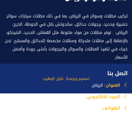
تركيب مظلات وسواتر في الرياض، بما في ذلك مظلات سيارات، سواتر
خشبية وحديد، برجولات حدائق، ساندوتش بانل في الحوطة، الخرج،
الرياض، . نوفر مظلات من مواد متنوعة مثل القماش، الحديد، الشينكو،
بالإضافة إلى مظلات متحركة ومظلات مخصصة للحدائق والمسابح. نحن
خبراء في تنفيذ المظلات والسواتر والبرجولات بأعلى جودة وأفضل
الأسعار.
اتصل بنا
تصميم وبرمجة: خليل الوهيب
العنوان:
الرياض
البريد الإلكتروني:
info@mazlataseer.com
الهواتف:
0535518588
خدماتنا