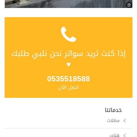
إذا كنت تريد سواتر نحن نلبي طلبك
♥
0535518588
اتصل الآن
خدماتنا
مظلات
هناجر