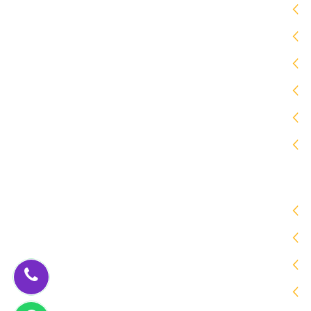
مظلات
برجولات
سواتر
هناجر
جلسات خارجية
ساندوتش بانل
زيارات الموقع
اليوم [579]
المتواجدون حالياً [2]
الشهر [2103]
السنة [43357]