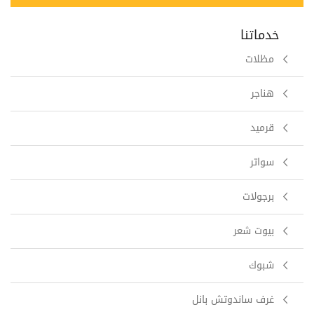
خدماتنا
مظلات
هناجر
قرميد
سواتر
برجولات
بيوت شعر
شبوك
غرف ساندوتش بانل