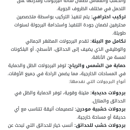
والخشب والقماش لضمان متانة البرجولات وقدرتها على
التحمل في مختلف الظروف الجوية.
تركيب احترافي:
يتم تنفيذ التركيب بواسطة متخصصين
محترفين لضمان جودة التنفيذ واستدامة البرجولة لسنوات
طويلة.
تكامل مع البيئة:
تقدم البرجولات المظهر الجمالي
والوظيفي الذي يضيف إلى الحدائق، الأسطح، أو البلكونات
لمسة من الأناقة.
حماية من الشمس والرياح:
توفر البرجولات الظل والحماية
في المساحات الخارجية، مما يضمن الراحة في جميع الأوقات.
أنواع البرجولات التي نقدمها:
برجولات حديدية:
متينة وقوية، توفر الحماية والظل في
الحدائق والمنازل.
برجولات خشبية مودرن:
تصميمات أنيقة تتناسب مع أي
حديقة أو مساحة خارجية.
برجولات خشب للحدائق:
أنسب خيار للحدائق التي تبحث عن