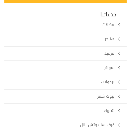
خدماتنا
مظلات
هناجر
قرميد
سواتر
برجولات
بيوت شعر
شبوك
غرف ساندوتش بانل