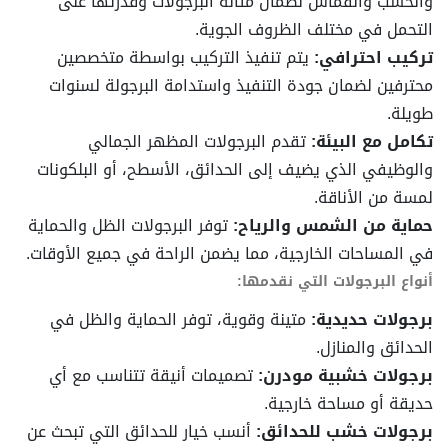
والخشب والقماش لضمان متانة البرجولات وقدرتها على
التحمل في مختلف الظروف الجوية.
تركيب احترافي:
يتم تنفيذ التركيب بواسطة متخصصين
محترفين لضمان جودة التنفيذ واستدامة البرجولة لسنوات
طويلة.
تكامل مع البيئة:
تقدم البرجولات المظهر الجمالي
والوظيفي الذي يضيف إلى الحدائق، الأسطح، أو البلكونات
لمسة من الأناقة.
حماية من الشمس والرياح:
توفر البرجولات الظل والحماية
في المساحات الخارجية، مما يضمن الراحة في جميع الأوقات.
أنواع البرجولات التي نقدمها:
برجولات حديدية:
متينة وقوية، توفر الحماية والظل في
الحدائق والمنازل.
برجولات خشبية مودرن:
تصميمات أنيقة تتناسب مع أي
حديقة أو مساحة خارجية.
برجولات خشب للحدائق:
أنسب خيار للحدائق التي تبحث عن